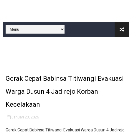
KKN Kelompok 13 UNMA Banten Sosialisasikan Literasi 
Mahasiswa KKN Arunika UNMA Banten Kelompok 11 Gelar
Turnamen voli putra-putri meriahkan, HUT Ri yang ke 
‎UCAPKAN TERIMA KASIH PIHAK SEKOLAH KEPADA K
BM PAN Kabupaten Pandeglang Gelar "Goes To School
Gerak Cepat Babinsa Titiwangi Evakuasi
Warga Dusun 4 Jadirejo Korban
Kecelakaan
Januari 23, 2026
Gerak Cepat Babinsa Titiwangi Evakuasi Warga Dusun 4 Jadirejo