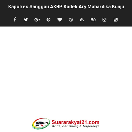
Kapolres Sanggau AKBP Kadek Ary Mahardika Kunjungi P
Satu Keluarga di Kp. Caringinlor Tinggal di Rumah Tak 
Proyek Revitalisasi PAUD KB Al-Hikmah Serang Rp361 J
Disaksikan CEO Bos Papua Barat, turnamen sepak bola 
Di ikuti 14 Desa Turnamen sepak bola se-kecamatan Cik
Dilaporkan Kuasa Hukum Bupati Bombana: Manton Buka
SMPN 2 Diminati Warga, Namun Bangunan Tua Mendesak 
Dugaan Pungli di Samsat Kota Bogor, Wartawan Dimint
Kasihumas Polres Lebak: Kasus Dugaan Pelanggaran Disi
BLUD UPT Puskesmas Cikeusik Siaga Layani Atlet dan 