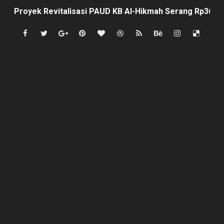
Proyek Revitalisasi PAUD KB Al-Hikmah Serang Rp361 J
DIRGAHAYU RI KE-81, HIDAYAT S.E Direktur Perumd
Oknum Polisi Kebon Jeruk Jadi Backing Mafia Tanah 
Ketua PWC, Apresiasi HUT- Ri yang ke 81, yang di sele
Dipercaya Forkopimcam, Sertu Eri Piatna Buktikan TNI 
Belajar dari Tiongkok, Kepala Desa Sindangheula Siap
Kapolsek Cikeusik Tegaskan Komitmen Jaga Keamanan 
Program Fisik Pertanian di Sindangresmi Dikelola Per
Peringati Kemerdekaan Indonesia ke-81, Bukan Sekada
Tanpa Papan Informasi & Identitas, Program Pertanian 