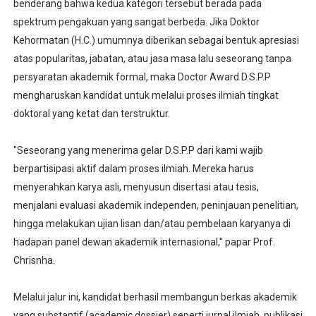
benderang bahwa kedua kategori tersebut berada pada
spektrum pengakuan yang sangat berbeda. Jika Doktor
Kehormatan (H.C.) umumnya diberikan sebagai bentuk apresiasi
atas popularitas, jabatan, atau jasa masa lalu seseorang tanpa
persyaratan akademik formal, maka Doctor Award D.S.P.P
mengharuskan kandidat untuk melalui proses ilmiah tingkat
doktoral yang ketat dan terstruktur.
"Seseorang yang menerima gelar D.S.P.P dari kami wajib
berpartisipasi aktif dalam proses ilmiah. Mereka harus
menyerahkan karya asli, menyusun disertasi atau tesis,
menjalani evaluasi akademik independen, peninjauan penelitian,
hingga melakukan ujian lisan dan/atau pembelaan karyanya di
hadapan panel dewan akademik internasional," papar Prof.
Chrisnha.
Melalui jalur ini, kandidat berhasil membangun berkas akademik
yang substantif (academic dossier) seperti jurnal ilmiah, publikasi