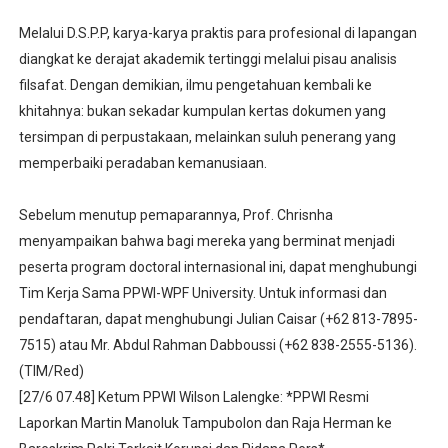
Melalui D.S.P.P, karya-karya praktis para profesional di lapangan
diangkat ke derajat akademik tertinggi melalui pisau analisis
filsafat. Dengan demikian, ilmu pengetahuan kembali ke
khitahnya: bukan sekadar kumpulan kertas dokumen yang
tersimpan di perpustakaan, melainkan suluh penerang yang
memperbaiki peradaban kemanusiaan.
Sebelum menutup pemaparannya, Prof. Chrisnha
menyampaikan bahwa bagi mereka yang berminat menjadi
peserta program doctoral internasional ini, dapat menghubungi
Tim Kerja Sama PPWI-WPF University. Untuk informasi dan
pendaftaran, dapat menghubungi Julian Caisar (+62 813-7895-
7515) atau Mr. Abdul Rahman Dabboussi (+62 838-2555-5136).
(TIM/Red)
[27/6 07.48] Ketum PPWI Wilson Lalengke: *PPWI Resmi
Laporkan Martin Manoluk Tampubolon dan Raja Herman ke