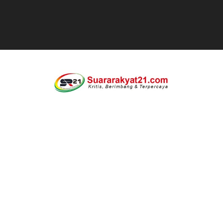
BPN PAREPARE: SERTIFIKAT DISERAHKAN TANPA IZIN,
Profesor Minta Presiden RI Perintahkan Semua Aparatu
BM PAN Kabupaten Pandeglang Gelar "Goes To School
Kapolres Sanggau AKBP Kadek Ary Mahardika Kunjungi P
Satu Keluarga di Kp. Caringinlor Tinggal di Rumah Tak 
Disaksikan CEO Bos Papua Barat, turnamen sepak bola 
Di ikuti 14 Desa Turnamen sepak bola se-kecamatan Cik
Dilaporkan Kuasa Hukum Bupati Bombana: Manton Buka
SMPN 2 Diminati Warga, Namun Bangunan Tua Mendesak 
Dugaan Pungli di Samsat Kota Bogor, Wartawan Dimint