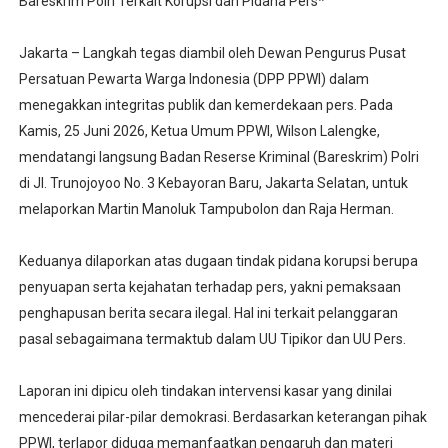
Bareskrim Polri Terkait Korupsi dan Pidana Pers*
Jakarta – Langkah tegas diambil oleh Dewan Pengurus Pusat
Persatuan Pewarta Warga Indonesia (DPP PPWI) dalam
menegakkan integritas publik dan kemerdekaan pers. Pada
Kamis, 25 Juni 2026, Ketua Umum PPWI, Wilson Lalengke,
mendatangi langsung Badan Reserse Kriminal (Bareskrim) Polri
di Jl. Trunojoyoo No. 3 Kebayoran Baru, Jakarta Selatan, untuk
melaporkan Martin Manoluk Tampubolon dan Raja Herman.
Keduanya dilaporkan atas dugaan tindak pidana korupsi berupa
penyuapan serta kejahatan terhadap pers, yakni pemaksaan
penghapusan berita secara ilegal. Hal ini terkait pelanggaran
pasal sebagaimana termaktub dalam UU Tipikor dan UU Pers.
Laporan ini dipicu oleh tindakan intervensi kasar yang dinilai
mencederai pilar-pilar demokrasi. Berdasarkan keterangan pihak
PPWI, terlapor diduga memanfaatkan pengaruh dan materi