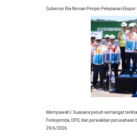
Kasihumas Polres Lebak: Ka
Gubernur Ria Norsan Pimpin Pelepasan Ekspor P
BLUD UPT Puskesmas Cikeus
Turnamen sepok bola, yang 
Kondisi SMPN 2 Sungai Am
Proyek Rp7,15 Miliar Sunga
Mempawah | Suasana penuh semangat terlihat 
Forkopimda, OPD, dan perwakilan perusahaan be
29/6/2026.