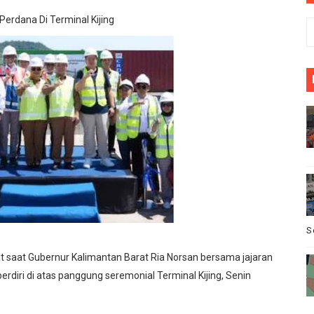
sus Dugaan Pelanggaran Disiplin Anggota Polri Terkait Ga
erdana Di Terminal Kijing
ik Siaga Layani Atlet dan Masyarakat Selama Pesta Rakya
akan bermain antar" desa nanggala vs sukaseuneng di gela
bawang Memprihatinkan, Orang Tua Khawatir Dek Ambruk
i Pinoh Disorot: Diduga Gunakan Material Urugan Ilegal, LI
S
saat Gubernur Kalimantan Barat Ria Norsan bersama jajaran
rdiri di atas panggung seremonial Terminal Kijing, Senin