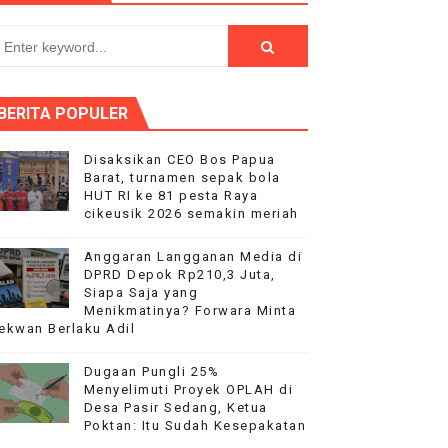
dai Mobil Ditangani Bid Propam Polda Banten
t HUT RI ke-81
BERITA POPULER
r di alun-alun lapangan kecamatan Cikeusik
Disaksikan CEO Bos Papua
Barat, turnamen sepak bola
HUT RI ke 81 pesta Raya
BAS Desak Audit Menyeluruh
cikeusik 2026 semakin meriah
Anggaran Langganan Media di
DPRD Depok Rp210,3 Juta,
Siapa Saja yang
Menikmatinya? Forwara Minta
ekwan Berlaku Adil
Dugaan Pungli 25%
Menyelimuti Proyek OPLAH di
Desa Pasir Sedang, Ketua
Poktan: Itu Sudah Kesepakatan