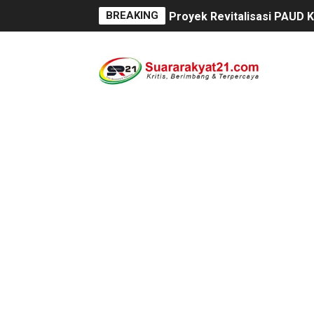
BREAKING
Proyek Revitalisasi PAUD K
DIRGAHAYU RI KE-81, HID
Oknum Polisi Kebon Jeruk 
Ketua PWC, Apresiasi HUT- 
Dipercaya Forkopimcam, Ser
Belajar dari Tiongkok, Kep
Kapolsek Cikeusik Tegaska
Program Fisik Pertanian d
Peringati Kemerdekaan Ind
Tanpa Papan Informasi & Id