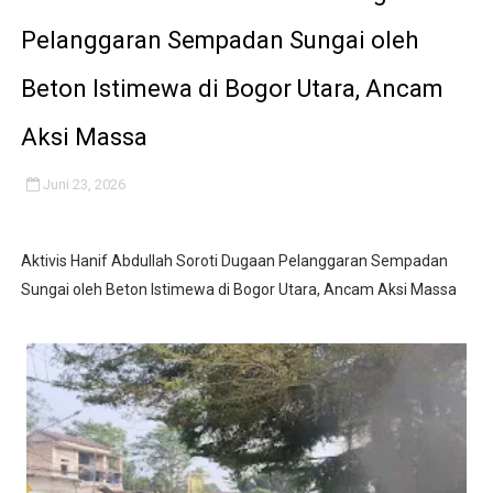
Dilaporkan Kuasa Hukum Bupati Bombana: Manton Buka
Pelanggaran Sempadan Sungai oleh
SMPN 2 Diminati Warga, Namun Bangunan Tua Mendesak 
Beton Istimewa di Bogor Utara, Ancam
Dugaan Pungli di Samsat Kota Bogor, Wartawan Dimint
Aksi Massa
Kasihumas Polres Lebak: Kasus Dugaan Pelanggaran Disi
Juni 23, 2026
Sudah Seharusnya Wartawan Mengelola Website Media S
Aktivis Hanif Abdullah Soroti Dugaan Pelanggaran Sempadan
Sungai oleh Beton Istimewa di Bogor Utara, Ancam Aksi Massa