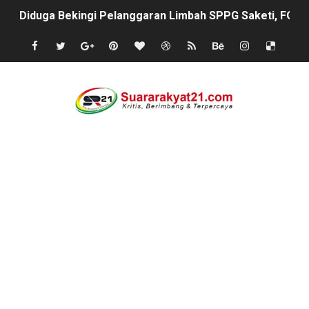
Diduga Bekingi Pelanggaran Limbah SPPG Saketi, FORJ
GIAT DPD APPSI LAMPUNG SELATANAudiensi Bersama K
Proyek Rp7,15 Miliar Sungai Pinoh Disorot: Diduga Gun
Proyek Revitalisasi PAUD KB Al-Hikmah Serang Rp361 J
DIRGAHAYU RI KE-81, HIDAYAT S.E Direktur Perumd
Oknum Polisi Kebon Jeruk Jadi Backing Mafia Tanah 
Ketua PWC, Apresiasi HUT- Ri yang ke 81, yang di sele
Dipercaya Forkopimcam, Sertu Eri Piatna Buktikan TNI 
Belajar dari Tiongkok, Kepala Desa Sindangheula Siap
Kapolsek Cikeusik Tegaskan Komitmen Jaga Keamanan 