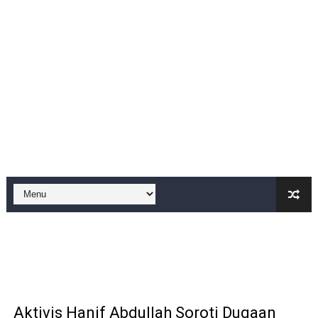
Program Fisik Pertanian di Sindangresmi Dikelola Per
Peringati Kemerdekaan Indonesia ke-81, Bukan Sekada
Tanpa Papan Informasi & Identitas, Program Pertanian 
BPN PAREPARE: SERTIFIKAT DISERAHKAN TANPA IZIN,
Profesor Minta Presiden RI Perintahkan Semua Aparatu
BM PAN Kabupaten Pandeglang Gelar "Goes To School
Kapolres Sanggau AKBP Kadek Ary Mahardika Kunjungi P
Satu Keluarga di Kp. Caringinlor Tinggal di Rumah Tak 
Disaksikan CEO Bos Papua Barat, turnamen sepak bola 
Di ikuti 14 Desa Turnamen sepak bola se-kecamatan Cik
Aktivis Hanif Abdullah Soroti Dugaan