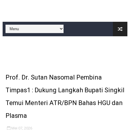
BLUD UPT Puskesmas Cikeusik Siaga Layani Atlet dan 
Turnamen sepok bola, yang akan bermain antar" desa n
Kondisi SMPN 2 Sungai Ambawang Memprihatinkan, Or
Anggaran Langganan Media di DPRD Depok Rp210,3 Juta
DIRGAHAYU RI KE-81, HIDAYAT S.E Direktur Perumd
Prof. Dr. Sutan Nasomal Pembina
Timpas1 : Dukung Langkah Bupati Singkil
Temui Menteri ATR/BPN Bahas HGU dan
Plasma
Mei 07, 2026