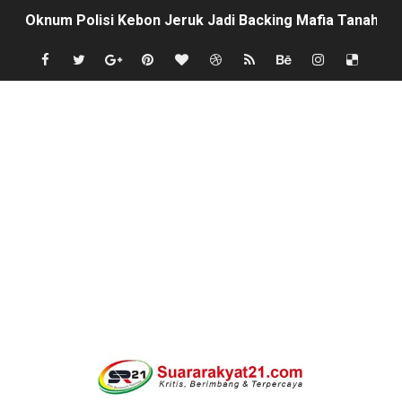
Oknum Polisi Kebon Jeruk Jadi Backing Mafia Tanah 
Ketua PWC, Apresiasi HUT- Ri yang ke 81, yang di sele
Dipercaya Forkopimcam, Sertu Eri Piatna Buktikan TNI 
Belajar dari Tiongkok, Kepala Desa Sindangheula Siap
Kapolsek Cikeusik Tegaskan Komitmen Jaga Keamanan 
Program Fisik Pertanian di Sindangresmi Dikelola Per
Peringati Kemerdekaan Indonesia ke-81, Bukan Sekada
Tanpa Papan Informasi & Identitas, Program Pertanian 
BPN PAREPARE: SERTIFIKAT DISERAHKAN TANPA IZIN,
Profesor Minta Presiden RI Perintahkan Semua Aparatu