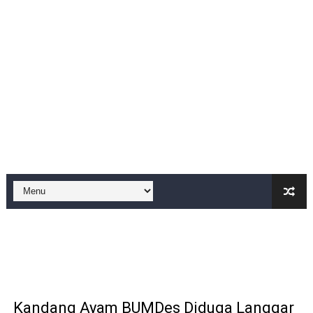
SISWA KELAS 2 MI MUHAMMAD NAWAWI DIDUGA DIBUL
Mafia Busuk Institusi Hukum di Pinrang Bersekongkol Kr
Satgas Pamtas RI-Malaysia Yonarmed 19/Bogani Tanamk
Di Saat Abdi Negara Mengeluh, Siapa Lagi Contoh yang B
FORKS dan FORJA BANTEN Soroti Dapur MBG di Kecamat
Jaga kondisifitas polsek Cikeusik bersama koramil, si
Rayakan Ulang Tahun, Faris Redaktur Reporternews Diha
DIDUGA SENGAJA MEMBUANG SAMPAH KE BANTARAN SU
Cor beton di desa leuwi balang anggaran Tahun 2025 tid
Sudah Seharusnya Wartawan Mengelola Website Media S
Kandang Ayam BUMDes Diduga Langgar