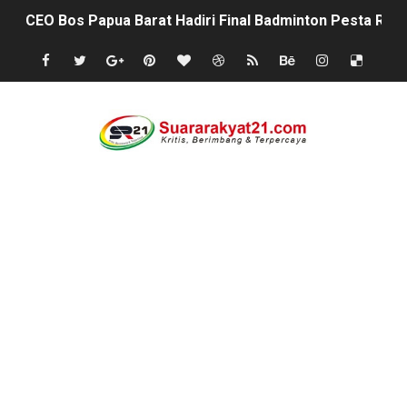
CEO Bos Papua Barat Hadiri Final Badminton Pesta Raya
Di Putaran Ke Dua pertandingan sepak bola Antara des
KONDISI SPPG SINDANGHAYU SAKETI DIDUGA ABAIKA
Prof Sutan Nasomal Dorong Pendidikan Advokat Muda
Minggu Ceria Andra Dimyati jalan sehat bersama Warg
‎KKN UNMA Banten Kelompok 13: Dorong UMKM Desa Curu
Indonesia Hanya Jadi Penonton, Prof. Sutan Nasomal 
Abdul Rokib Laporkan Dugaan Pengeroyokan & Intimidas
Apa sebab Caringin berhak menjadi Kabupaten ?
semarak antusias warga peringati HUT- RI yang ke 81, 