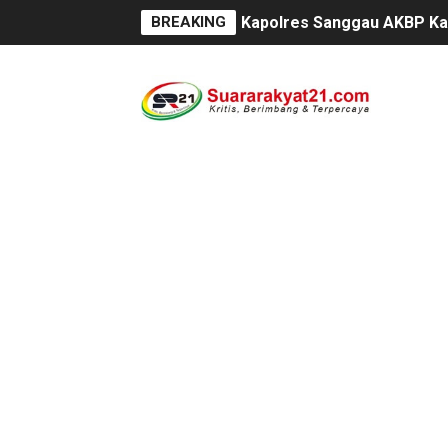
BREAKING
Kapolres Sanggau AKBP Kad
Satu Keluarga di Kp. Carin
Proyek Revitalisasi PAUD K
Disaksikan CEO Bos Papua 
Di ikuti 14 Desa Turnamen 
Dilaporkan Kuasa Hukum B
SMPN 2 Diminati Warga, Na
Dugaan Pungli di Samsat K
Kasihumas Polres Lebak: Ka
BLUD UPT Puskesmas Cikeus