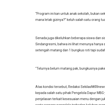
‎“Program ini kan untuk anak sekolah, bukan s
mana letak gizinya?” keluh salah satu orang 
‎Senada juga dikeluhkan beberapa siswa dan sis
Sindangresmi, bahwa ini lihat menunya hanya seg
setengah matang dan 1 bungkus roti tapi sudah
‎"Telurnya belum matang pak, bungkusnya pake 
‎Atas kondisi tersebut, Redaksi SekilasNKRInew
kepada salah satu pihak Pengelola Dapur MBG
penjelasan terkait kesesuaian menu dengan ju