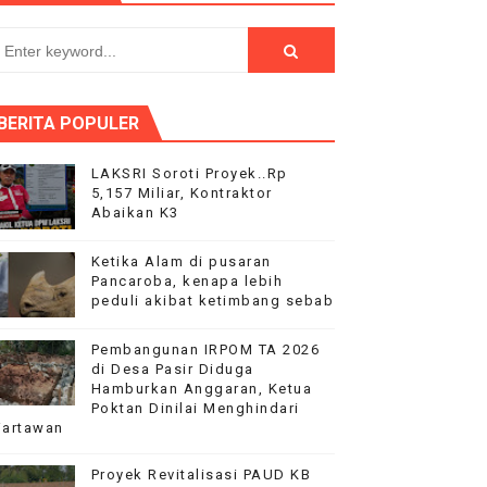
 Desa Bungur Copong
BERITA POPULER
rkuat kebersamaan warga Antar Desa
PEMBANGUNAN RKB SMAN 18‎
LAKSRI Soroti Proyek..Rp
5,157 Miliar, Kontraktor
Abaikan K3
aan kepada Pelajar Membangun Generasi Berkarakter Men
Ketika Alam di pusaran
Pancaroba, kenapa lebih
peduli akibat ketimbang sebab
Pembangunan IRPOM TA 2026
di Desa Pasir Diduga
Hamburkan Anggaran, Ketua
Poktan Dinilai Menghindari
artawan
Proyek Revitalisasi PAUD KB