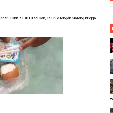
n Sosialisasikan Literasi Digital di SMP Islam Darusalam
A Banten Kelompok 11 Gelar Sosialisasi Stop Bullying di
ggar Juknis: Susu Diragukan, Telur Setengah Matang hingga
meriahkan, HUT Ri yang ke 81, Di kecamatan Cikeusik : pe
PIHAK SEKOLAH KEPADA KONTRAKTOR ATAS PELAKSANAN 
ang Gelar "Goes To School", Tanamkan Semangat Kebangs
W