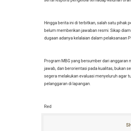
serta respons pengelola terhadap keluhan oran
‎Hingga berita ini di terbitkan, salah satu pi
belum memberikan jawaban resmi. Sikap diam 
dugaan adanya kelalaian dalam pelaksanaan Pr
‎Program MBG yang bersumber dari anggaran n
jawab, dan berorientasi pada kualitas, bukan se
segera melakukan evaluasi menyeluruh agar tuj
pelanggaran di lapangan.
‎Red
SH