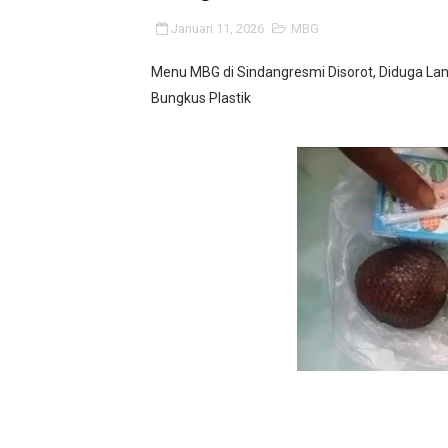
KKN Kelompok 13 UNMA Bante
Januari 11, 2026
MBG
Mahasiswa KKN Arunika UNM
Menu MBG di Sindangresmi Disorot, Diduga Lan
Bungkus Plastik
Turnamen voli putra-putri 
‎UCAPKAN TERIMA KASIH 
BM PAN Kabupaten Pandegl