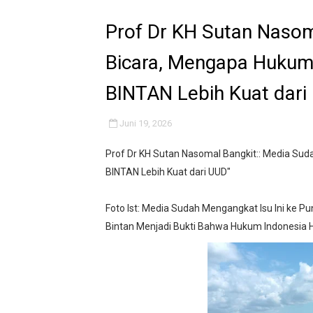
Kondisi SMPN 2 Sungai Am
Prof Dr KH Sutan Nasom
Anggaran Langganan Media 
Bicara, Mengapa Hukum 
Kado Proklamasi 1945 - 202
BINTAN Lebih Kuat dari
IMO-Indonesia Hadiri Rake
Juni 19, 2026
Kepala KSP Jenderal Dudun
Prof Dr KH Sutan Nasomal Bangkit:: Media Sud
BINTAN Lebih Kuat dari UUD"
Official Statement by the R
Foto Ist: Media Sudah Mengangkat Isu Ini ke 
Hebat! Ada Jalan Tol "Dona
Bintan Menjadi Bukti Bahwa Hukum Indonesia 
Ketika Praperadilan Ditolak
Prof DR Sutan Nasomal : T
KKN Kelompok 13 UNMA Bante