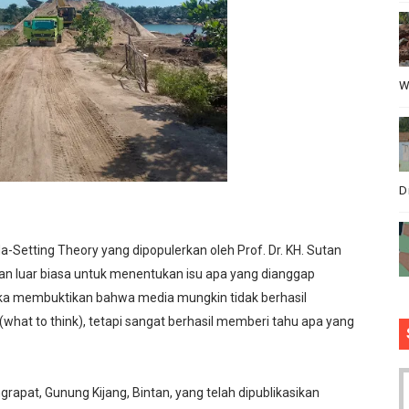
A Banten Kelompok 11 Gelar Sosialisasi Stop Bullying di
meriahkan, HUT Ri yang ke 81, Di kecamatan Cikeusik : pe
W
PIHAK SEKOLAH KEPADA KONTRAKTOR ATAS PELAKSANAN 
ang Gelar "Goes To School", Tanamkan Semangat Kebangs
D
ek Ary Mahardika Kunjungi Pos Kotis Satgas Pamtas RI-Mal
-Setting Theory yang dipopulerkan oleh Prof. Dr. KH. Sutan
n luar biasa untuk menentukan isu apa yang dianggap
reka membuktikan bahwa media mungkin tidak berhasil
what to think), tetapi sangat berhasil memberi tahu apa yang
grapat, Gunung Kijang, Bintan, yang telah dipublikasikan