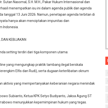
r. Sutan Nasomal, S.H. M.H., Pakar Hukum Internasional dan
hasil menempatkan isu ini dalam agenda publik dan agenda
ada tanggal 13 Juni 2026. Namun, penetapan agenda terbitan di
nyata hanya akan menciptakan impunitas dan
m Indonesia.
, DAN KEBIJAKAN
da setting terdiri dari tiga komponen utama:
ine yang mengungkap praktik tambang ilegal berskala
Ferengkim Elfis dan Rudi), serta dugaan keterlibatan oknum
dan aktivis yang mempertanyakan keberanian negara menindak
abowo Subianto, Ketua KPK Setyo Budiyanto, Jaksa Agung ST
git Prabowo menunjukkan kepemimpinan hukum yang tegas.