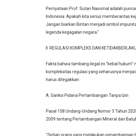
Pernyataan Prof. Sutan Nasomal adalah puncak da
Indonesia: Apakah kita serius memberantas ke
Jangan biarkan Bintan menjadi simbol impunita
legenda kegagalan negara."
II. REGULASI KOMPLEKS DAN KETIDAKBERLA
Fakta bahwa tambang ilegal ini "kebal hukum"
kompleksitas regulasi yang seharusnya menjadi
harus ditegakkan:
A. Sanksi Pidana Pertambangan Tanpa Izin
Pasal 158 Undang-Undang Nomor 3 Tahun 202
2009 tentang Pertambangan Mineral dan Batu
"Setiap orang yang melakukan penambangan t