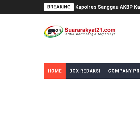
BREAKING
Satu Keluarga di Kp. Carin
Proyek Revitalisasi PAUD K
Disaksikan CEO Bos Papua 
Di ikuti 14 Desa Turnamen 
Dilaporkan Kuasa Hukum B
HOME
BOX REDAKSI
COMPANY PR
SMPN 2 Diminati Warga, Na
Dugaan Pungli di Samsat K
Kasihumas Polres Lebak: Ka
BLUD UPT Puskesmas Cikeus
Turnamen sepok bola, yang 