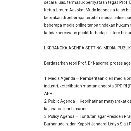
secara luas, termasuk pernyataan tegas Prof. D
Ketua Umum Advokat Muda Indonesia telah ber
kebijakan di beberapa terbitan media online p
beberapa media online tanpa tindakan hukum 
ketidakpercayaan publik terhadap sistem huku
I. KERANGKA AGENDA SETTING: MEDIA, PUBLIK
Berdasarkan teori Prof. Dr Nasomal proses agen
1. Media Agenda — Pemberitaan oleh media onl
industri, keterlibatan mantan anggota DPD RI (
APH.
2. Public Agenda — Keprihatinan masyarakat 
kejahatan luar biasa ini.
3. Policy Agenda — Tuntutan agar Presiden Pr
Burhanuddin, dan Kapolri Jenderal Listyo Si