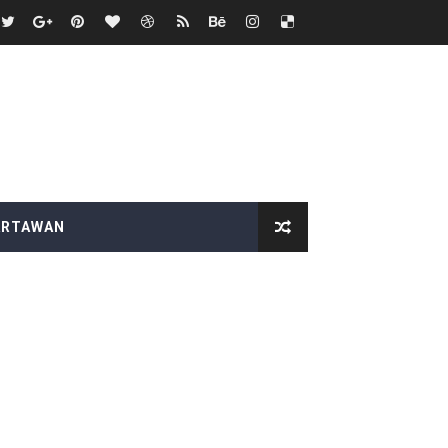
ntuan pemerintah
duga Menghindar saat Dikonfirmasi
sik 2026 semakin meriah
ke 81, Di saksikan Rebuan penonton
nutup Ruang Hak Jawab
ARTAWAN
ilang
dai Mobil Ditangani Bid Propam Polda Banten
t HUT RI ke-81
r di alun-alun lapangan kecamatan Cikeusik