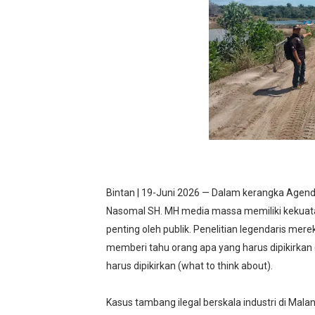
Mahasiswa KKN Arunika UNM
Turnamen voli putra-putri 
‎UCAPKAN TERIMA KASIH 
BM PAN Kabupaten Pandegl
Kapolres Sanggau AKBP Kad
Bintan | 19-Juni 2026 — Dalam kerangka Agenda
Nasomal SH. MH media massa memiliki kekuata
penting oleh publik. Penelitian legendaris me
memberi tahu orang apa yang harus dipikirkan (
harus dipikirkan (what to think about).
Kasus tambang ilegal berskala industri di Malan