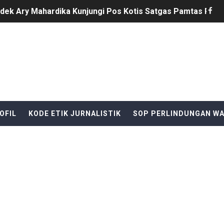
ginlor Tinggal di Rumah Tak Layak Huni, Tidak tersentuh ba
B Al-Hikmah Serang Rp361 Juta Disorot, Kepala Sekolah Di
Barat, turnamen sepak bola HUT RI ke 81 pesta Raya cikeu
sepak bola se-kecamatan Cikeusik : peringati HUT- RI yang 
upati Bombana: Manton Buka Suara "Kami Tidak Pernah Me
OFIL
KODE ETIK JURNALISTIK
SOP PERLINDUNGAN W
mun Bangunan Tua Mendesak Direvitalisasi
ota Bogor, Wartawan Diminta "Uang Tambahan" Urus STNK H
sus Dugaan Pelanggaran Disiplin Anggota Polri Terkait Ga
ik Siaga Layani Atlet dan Masyarakat Selama Pesta Rakya
akan bermain antar" desa nanggala vs sukaseuneng di gela