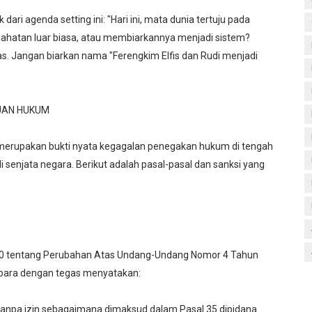
ri agenda setting ini: "Hari ini, mata dunia tertuju pada
jahatan luar biasa, atau membiarkannya menjadi sistem?
s. Jangan biarkan nama "Ferengkim Elfis dan Rudi menjadi
KUAN HUKUM
 merupakan bukti nyata kegagalan penegakan hukum di tengah
 senjata negara. Berikut adalah pasal-pasal dan sanksi yang
0 tentang Perubahan Atas Undang-Undang Nomor 4 Tahun
bara dengan tegas menyatakan:
anpa izin sebagaimana dimaksud dalam Pasal 35 dipidana