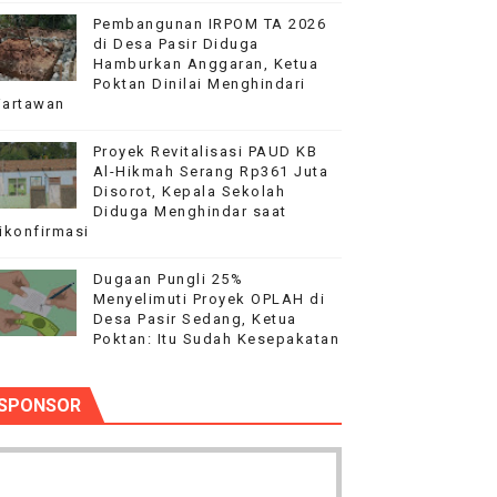
Pembangunan IRPOM TA 2026
 Desa Bungur Copong
di Desa Pasir Diduga
Hamburkan Anggaran, Ketua
Poktan Dinilai Menghindari
rkuat kebersamaan warga Antar Desa
artawan
PEMBANGUNAN RKB SMAN 18‎
Proyek Revitalisasi PAUD KB
Al-Hikmah Serang Rp361 Juta
aan kepada Pelajar Membangun Generasi Berkarakter Men
Disorot, Kepala Sekolah
Diduga Menghindar saat
ikonfirmasi
aysia Yonarmed 19/Bogani, Perkuat Sinergitas TNI-Polri
Dugaan Pungli 25%
Menyelimuti Proyek OPLAH di
Desa Pasir Sedang, Ketua
Poktan: Itu Sudah Kesepakatan
SPONSOR