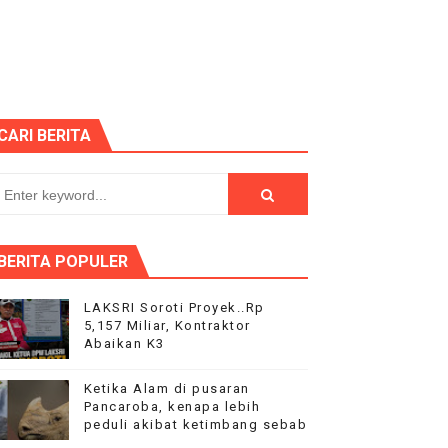
a? Forwara Minta Sekwan Berlaku Adil
CARI BERITA
ekonomian Nasional
BERITA POPULER
LAKSRI Soroti Proyek..Rp
5,157 Miliar, Kontraktor
Abaikan K3
Ketika Alam di pusaran
g Kebaikan Komunikasi Rakyat & Pemerintah Semakin Sehat 
Pancaroba, kenapa lebih
peduli akibat ketimbang sebab