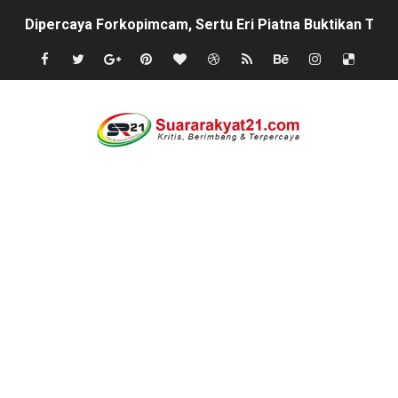
Dipercaya Forkopimcam, Sertu Eri Piatna Buktikan TNI 
Belajar dari Tiongkok, Kepala Desa Sindangheula Siap
Kapolsek Cikeusik Tegaskan Komitmen Jaga Keamanan 
Program Fisik Pertanian di Sindangresmi Dikelola Per
Peringati Kemerdekaan Indonesia ke-81, Bukan Sekada
Tanpa Papan Informasi & Identitas, Program Pertanian 
BPN PAREPARE: SERTIFIKAT DISERAHKAN TANPA IZIN,
Profesor Minta Presiden RI Perintahkan Semua Aparatu
BM PAN Kabupaten Pandeglang Gelar "Goes To School
Kapolres Sanggau AKBP Kadek Ary Mahardika Kunjungi P