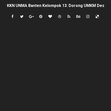
‎KKN UNMA Banten Kelompok 13: Dorong UMKM Desa Curu
Indonesia Hanya Jadi Penonton, Prof. Sutan Nasomal 
Abdul Rokib Laporkan Dugaan Pengeroyokan & Intimidas
Apa sebab Caringin berhak menjadi Kabupaten ?
semarak antusias warga peringati HUT- RI yang ke 81, 
SISWA KELAS 2 MI MUHAMMAD NAWAWI DIDUGA DIBUL
Mafia Busuk Institusi Hukum di Pinrang Bersekongkol Kr
Satgas Pamtas RI-Malaysia Yonarmed 19/Bogani Tanamk
Di Saat Abdi Negara Mengeluh, Siapa Lagi Contoh yang B
FORKS dan FORJA BANTEN Soroti Dapur MBG di Kecamat