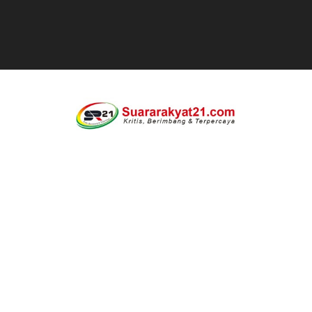
Jaga kondisifitas polsek Cikeusik bersama koramil, si
Rayakan Ulang Tahun, Faris Redaktur Reporternews Diha
DIDUGA SENGAJA MEMBUANG SAMPAH KE BANTARAN SU
Cor beton di desa leuwi balang anggaran Tahun 2025 tid
Sudah Seharusnya Wartawan Mengelola Website Media S
Diduga Bekingi Pelanggaran Limbah SPPG Saketi, FORJ
GIAT DPD APPSI LAMPUNG SELATANAudiensi Bersama K
Proyek Rp7,15 Miliar Sungai Pinoh Disorot: Diduga Gun
Proyek Revitalisasi PAUD KB Al-Hikmah Serang Rp361 J
DIRGAHAYU RI KE-81, HIDAYAT S.E Direktur Perumd